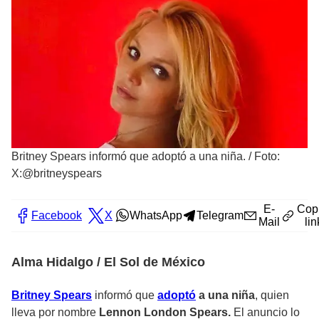
Britney Spears informó que adoptó a una niña.
/
Foto:
X:@britneyspears
E-
Cop
Facebook
X
WhatsApp
Telegram
Mail
lin
Alma Hidalgo / El Sol de México
Britney Spears
informó que
adoptó
a una niña
, quien
lleva por nombre
Lennon London Spears.
El anuncio lo