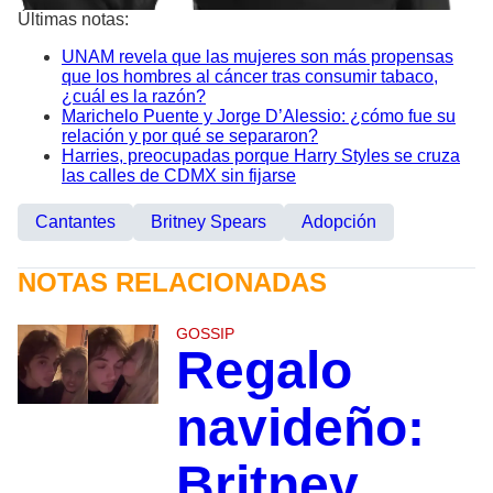
Últimas notas:
UNAM revela que las mujeres son más propensas
que los hombres al cáncer tras consumir tabaco,
¿cuál es la razón?
Marichelo Puente y Jorge D’Alessio: ¿cómo fue su
relación y por qué se separaron?
Harries, preocupadas porque Harry Styles se cruza
las calles de CDMX sin fijarse
Cantantes
Britney Spears
Adopción
NOTAS RELACIONADAS
GOSSIP
Regalo
navideño:
Britney