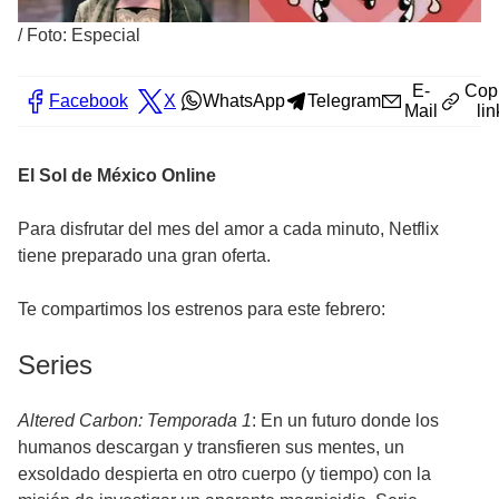
/
Foto: Especial
E-
Cop
Facebook
X
WhatsApp
Telegram
Mail
lin
El Sol de México Online
Para disfrutar del mes del amor a cada minuto, Netflix
tiene preparado una gran oferta.
Te compartimos los estrenos para este febrero:
Series
Altered Carbon: Temporada 1
: En un futuro donde los
humanos descargan y transfieren sus mentes, un
exsoldado despierta en otro cuerpo (y tiempo) con la