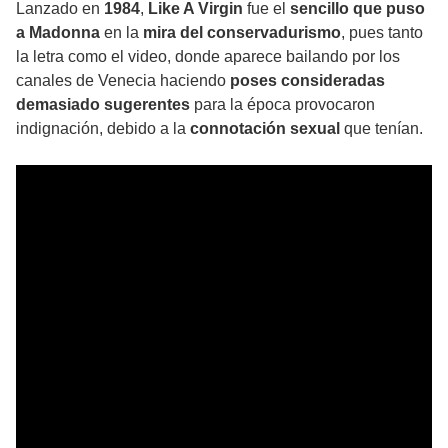
Lanzado en
1984
,
Like A Virgin
fue el
sencillo que puso
a Madonna
en la
mira del conservadurismo
, pues tanto
la letra como el video, donde aparece bailando por los
canales de Venecia haciendo
poses consideradas
demasiado sugerentes
para la época provocaron
indignación, debido a la
connotación sexual
que tenían.