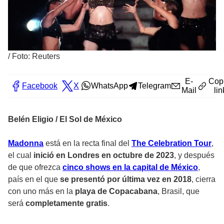
/
Foto: Reuters
E-
Cop
Facebook
X
WhatsApp
Telegram
Mail
lin
Belén Eligio / El Sol de México
Madonna
está en la recta final del
The Celebration Tour
,
el cual
inició en Londres en octubre de 2023
, y después
de que ofrezca
cinco shows en la capital de México
,
país en el que
se presentó por última vez en 2018
, cierra
con uno más en la
playa de Copacabana
, Brasil, que
será
completamente gratis
.