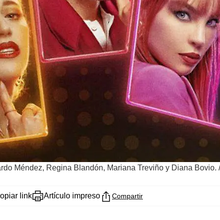
erardo Méndez, Regina Blandón, Mariana Treviño y Diana Bovio.
opiar link
Artículo impreso
Compartir