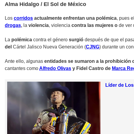
Alma Hidalgo / El Sol de México
Los
corridos
actualmente enfrentan una polémica
, pues e
drogas
,
la
violencia
, violencia
contra las mujeres o
de ver
La
polémica
contra el género
surgió
después de que el pas
del
Cártel Jalisco Nueva Generación (
CJNG
) durante un con
Ante ello, algunas
entidades se sumaron a la prohibición d
cantantes como
Alfredo Olivas
y Fidel Castro de
Marca Re
Líder de Los