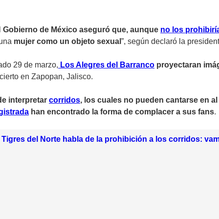
l
Gobierno de México aseguró que, aunque
no los prohibirí
 una
mujer como un objeto sexual
”, según declaró la preside
ado 29 de marzo,
Los Alegres del Barranco
proyectaran imá
cierto en Zapopan, Jalisco.
e interpretar
corridos
, los cuales no pueden cantarse en a
gistrada
han encontrado la forma de complacer a sus fans
.
 Tigres del Norte habla de la prohibición a los corridos: v