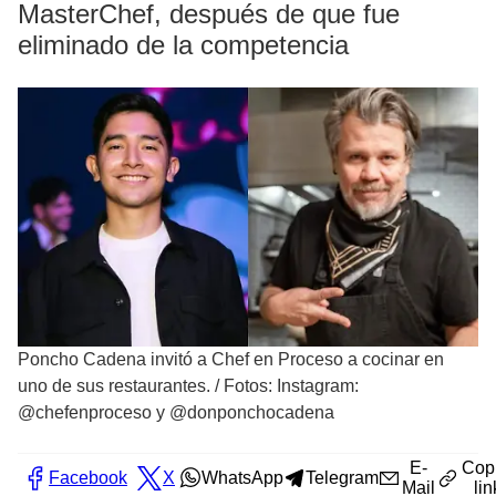
MasterChef, después de que fue
eliminado de la competencia
Poncho Cadena invitó a Chef en Proceso a cocinar en
uno de sus restaurantes.
/
Fotos: Instagram:
@chefenproceso y @donponchocadena
E-
Cop
Facebook
X
WhatsApp
Telegram
Mail
lin