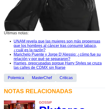
Últimas notas:
UNAM revela que las mujeres son más propensas
que los hombres al cáncer tras consumir tabaco,
¿cuál es la razón?
Marichelo Puente y Jorge D’Alessio: ¿cómo fue su
relación y por qué se separaron?
Harries, preocupadas porque Harry Styles se cruza
las calles de CDMX sin fijarse
Polemica
MasterChef
Criticas
NOTAS RELACIONADAS
GOSSIP