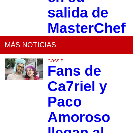
salida de
MasterChef
MÁS NOTICIAS
GOSSIP
Fans de
Ca7riel y
Paco
Amoroso
llegan al