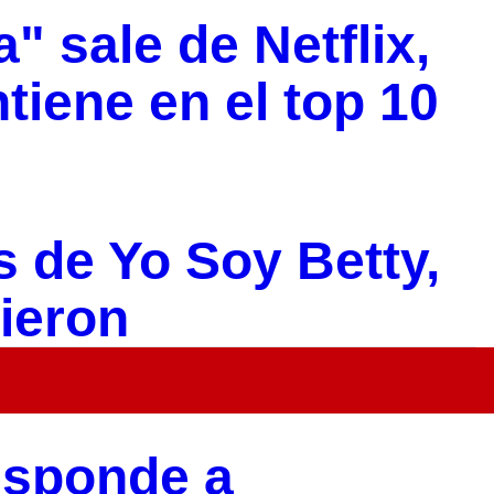
a" sale de Netflix,
iene en el top 10
es de Yo Soy Betty,
cieron
responde a