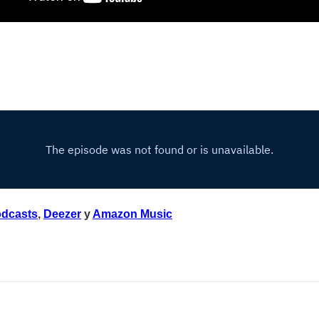
odcasts
,
Deezer
y
Amazon Music