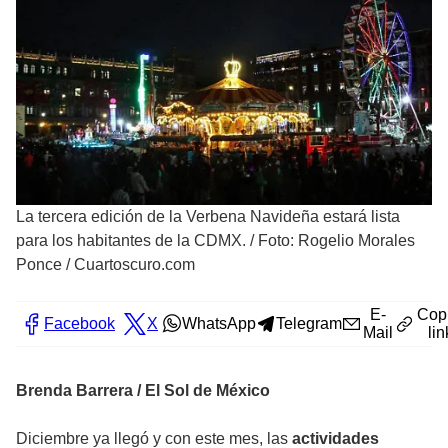
La tercera edición de la Verbena Navideña estará lista
para los habitantes de la CDMX.
/
Foto: Rogelio Morales
Ponce / Cuartoscuro.com
E-
Cop
Facebook
X
WhatsApp
Telegram
Mail
lin
Brenda Barrera / El Sol de México
Diciembre ya llegó y con este mes, las
actividades