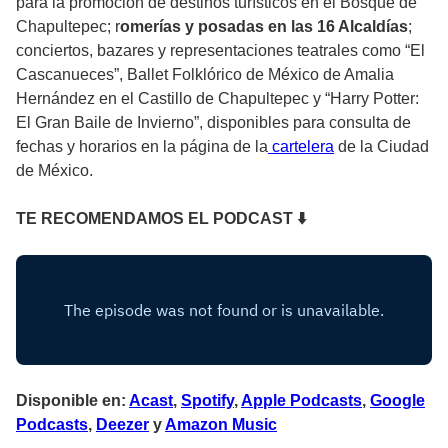
para la promoción de destinos turísticos en el Bosque de
Chapultepec; r
omerías y posadas en las 16 Alcaldías
;
conciertos, bazares y representaciones teatrales como “El
Cascanueces”, Ballet Folklórico de México de Amalia
Hernández en el Castillo de Chapultepec y “Harry Potter:
El Gran Baile de Invierno”, disponibles para consulta de
fechas y horarios en la página de la
cartelera
de la Ciudad
de México.
TE RECOMENDAMOS EL PODCAST ⬇
Disponible en:
Acast
,
Spotify
,
Apple Podcasts
,
Google
Podcasts
,
Deezer
y
Amazon Music