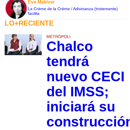
Eva Makivar
La Crème de la Crème / Adivinanza (tristemente)
facilita
LO+RECIENTE
METRÓPOLI
Chalco
tendrá
nuevo CECI
del IMSS;
iniciará su
construcció