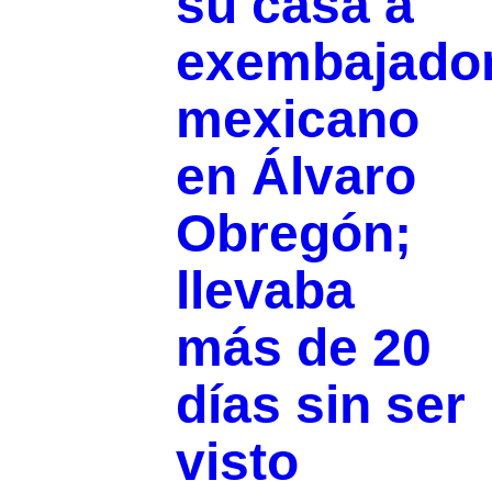
su casa a
exembajado
mexicano
en Álvaro
Obregón;
llevaba
más de 20
días sin ser
visto