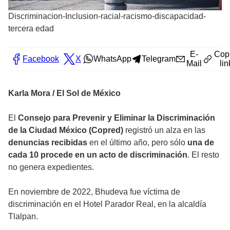
Discriminacion-Inclusion-racial-racismo-discapacidad-
tercera edad
E-
Cop
Facebook
X
WhatsApp
Telegram
Mail
lin
Karla Mora / El Sol de México
El
Consejo para Prevenir y Eliminar la Discriminación
de la Ciudad México (Copred)
registró un alza en las
denuncias recibidas
en el último año, pero sólo
una de
cada 10 procede en un acto de discriminación
. El resto
no genera expedientes.
En noviembre de 2022, Bhudeva fue víctima de
discriminación en el Hotel Parador Real, en la alcaldía
Tlalpan.