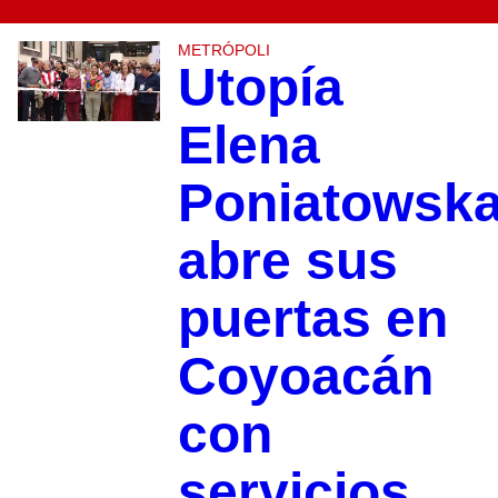
METRÓPOLI
Utopía
Elena
Poniatowsk
abre sus
puertas en
Coyoacán
con
servicios