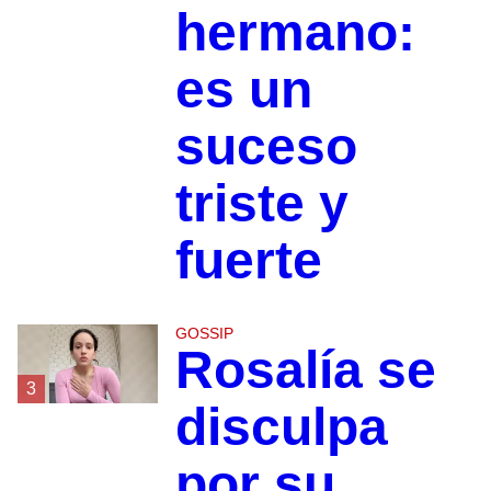
hermano:
es un
suceso
triste y
fuerte
GOSSIP
Rosalía se
3
disculpa
por su