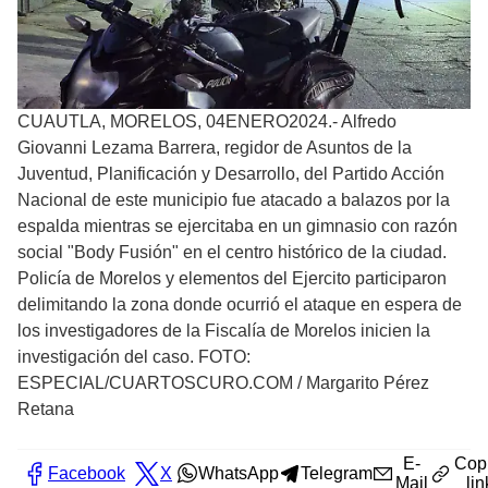
CUAUTLA, MORELOS, 04ENERO2024.- Alfredo
Giovanni Lezama Barrera, regidor de Asuntos de la
Juventud, Planificación y Desarrollo, del Partido Acción
Nacional de este municipio fue atacado a balazos por la
espalda mientras se ejercitaba en un gimnasio con razón
social "Body Fusión" en el centro histórico de la ciudad.
Policía de Morelos y elementos del Ejercito participaron
delimitando la zona donde ocurrió el ataque en espera de
los investigadores de la Fiscalía de Morelos inicien la
investigación del caso. FOTO:
ESPECIAL/CUARTOSCURO.COM
/
Margarito Pérez
Retana
E-
Cop
Facebook
X
WhatsApp
Telegram
Mail
lin