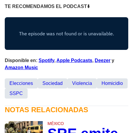
TE RECOMENDAMOS EL PODCAST⬇
Disponible en:
Spotify
,
Apple Podcasts
,
Deezer
y
Amazon Music
Elecciones
Sociedad
Violencia
Homicidio
SSPC
NOTAS RELACIONADAS
MÉXICO