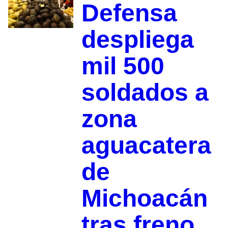
Defensa
despliega
mil 500
soldados a
zona
aguacatera
de
Michoacán
tras freno