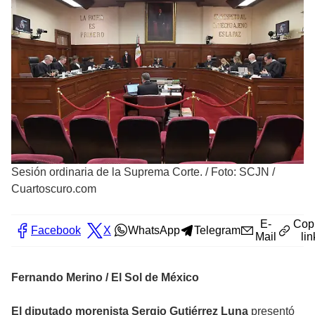
Sesión ordinaria de la Suprema Corte.
/
Foto: SCJN /
Cuartoscuro.com
E-
Cop
Facebook
X
WhatsApp
Telegram
Mail
lin
Fernando Merino / El Sol de México
El diputado morenista Sergio Gutiérrez Luna
presentó