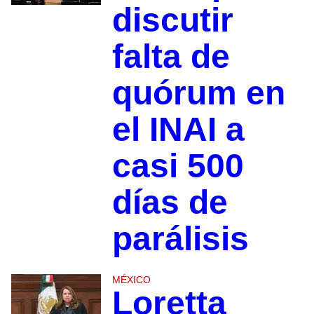
discutir
falta de
quórum en
el INAI a
casi 500
días de
parálisis
MÉXICO
Loretta