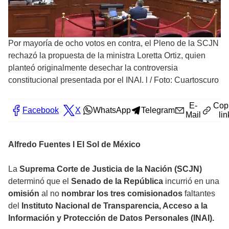
Por mayoría de ocho votos en contra, el Pleno de la SCJN
rechazó la propuesta de la ministra Loretta Ortiz, quien
planteó originalmente desechar la controversia
constitucional presentada por el INAI. l
/
Foto: Cuartoscuro
E-
Cop
Facebook
X
WhatsApp
Telegram
Mail
lin
Alfredo Fuentes l El Sol de México
La
Suprema Corte de Justicia de la Nación (SCJN)
determinó que el
Senado de la República
incurrió en una
omisión
al no
nombrar los tres comisionados
faltantes
del
Instituto Nacional de Transparencia, Acceso a la
Información y Protección de Datos Personales (INAI).