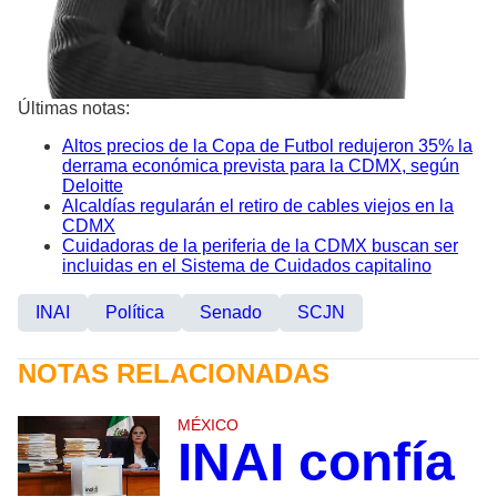
Últimas notas:
Altos precios de la Copa de Futbol redujeron 35% la
derrama económica prevista para la CDMX, según
Deloitte
Alcaldías regularán el retiro de cables viejos en la
CDMX
Cuidadoras de la periferia de la CDMX buscan ser
incluidas en el Sistema de Cuidados capitalino
INAI
Política
Senado
SCJN
NOTAS RELACIONADAS
MÉXICO
INAI confía