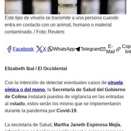
Este tipo de viruela se transmite a una persona cuando
entra en contacto con un animal, humano o material
contaminado.
/
Foto: Reuters
E-
Cop
Facebook
X
WhatsApp
Telegram
Mail
lin
Elizabeth Ibal / El Occidental
Con la intención de detectar eventuales casos de
viruela
símica o del mono
, la
Secretaría de Salud del Gobierno
de Colima
instalará puestos de vigilancia en las entradas
al e
stado
, estos serán los mismo que se implementaron
durante la pandemia por
Covid-19
.
La secretaria de Salud,
Martha Janeth Espinosa Mejía
,