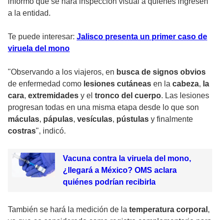
informó que se hará inspección visual a quienes ingresen
a la entidad.
Te puede interesar:
Jalisco presenta un primer caso de
viruela del mono
"Observando a los viajeros, en
busca de signos obvios
de enfermedad como
lesiones cutáneas
en la
cabeza
,
la
cara
,
extremidades
y el
tronco del cuerpo
. Las lesiones
progresan todas en una misma etapa desde lo que son
máculas
,
pápulas
,
vesículas
,
pústulas
y finalmente
costras
", indicó.
Vacuna contra la viruela del mono,
¿llegará a México? OMS aclara
quiénes podrían recibirla
También se hará la medición de la
temperatura corporal
,