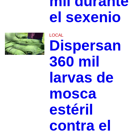
mil durante
el sexenio
LOCAL
Dispersan
360 mil
larvas de
mosca
estéril
contra el