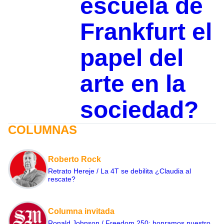
escuela de
Frankfurt el
papel del
arte en la
sociedad?
COLUMNAS
Roberto Rock
Retrato Hereje / La 4T se debilita ¿Claudia al
rescate?
Columna invitada
Ronald Johnson / Freedom 250: honramos nuestro