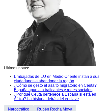
Últimas notas:
Embajadas de EU en Medio Oriente instan a sus
ciudadanos a abandonar la región
¿Cómo se gestó el asalto migratorio en Ceuta?
España apunta a traficantes y redes sociales
¿Por qué Ceuta pertenece a España si está en
África? La historia detrás del enclave
Narcotráfico
Rubén Rocha Moya