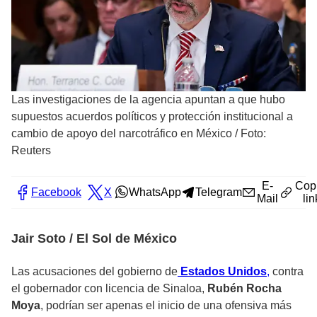
Las investigaciones de la agencia apuntan a que hubo
supuestos acuerdos políticos y protección institucional a
cambio de apoyo del narcotráfico en México
/
Foto:
Reuters
E-
Cop
Facebook
X
WhatsApp
Telegram
Mail
lin
Jair Soto / El Sol de México
Las acusaciones del gobierno de
Estados Unidos
,
contra
el gobernador con licencia de Sinaloa,
Rubén Rocha
Moya
, podrían ser apenas el inicio de una ofensiva más