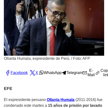
Ollanta Humala, expresidente de Perú.
/
Foto: AFP
E-
Cop
Facebook
X
WhatsApp
Telegram
Mail
lin
EFE
El expresidente peruano
Ollanta Humala
(2011-2016) fue
condenado este martes a
15 años de prisión por lavado