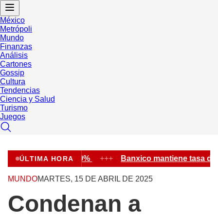
México
Metrópoli
Mundo
Finanzas
Análisis
Cartones
Gossip
Cultura
Tendencias
Ciencia y Salud
Turismo
Juegos
sa de interés en 6.50%
+++
Banxico mantiene tasa de i
ÚLTIMA HORA
MUNDO
MARTES, 15 DE ABRIL DE 2025
Condenan a