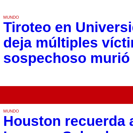
MUNDO
Tiroteo en Univers
deja múltiples víct
sospechoso murió e
MUNDO
Houston recuerda 