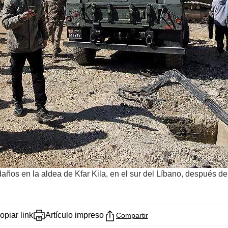
años en la aldea de Kfar Kila, en el sur del Líbano, después de 
opiar link
Artículo impreso
Compartir