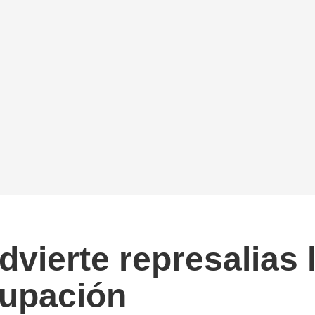
vierte represalias l
cupación