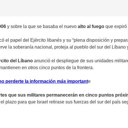
006
y sobre la que se basaba el nuevo
alto al fuego
que expiró
ó el papel del Ejército libanés y su “plena disposición y prepa
rve la soberanía nacional, proteja al pueblo del sur del Líbano 
rcito del Líbano
anunció el despliegue de sus unidades militar
e mantienen en otros cinco puntos de la frontera.
no perderte la información más important
e
rtes que sus militares permanecerán en cinco puntos próxim
a el plazo para que Israel retirase sus fuerzas del sur del país s