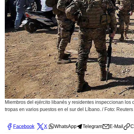
Miembros del ejército libanés y residentes inspeccionan los d
tropas en varios puestos en el sur del Líbano.
/
Foto: Reuters
Facebook
X
WhatsApp
Telegram
E-Mail
C