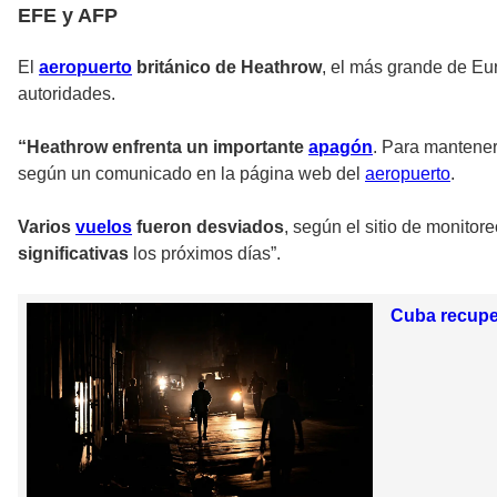
EFE y AFP
El
aeropuerto
británico de Heathrow
, el más grande de Eu
autoridades.
“Heathrow enfrenta un importante
apagón
. Para mantener
según un comunicado en la página web del
aeropuerto
.
Varios
vuelos
fueron desviados
, según el sitio de monitor
significativas
los próximos días”.
Cuba recuper