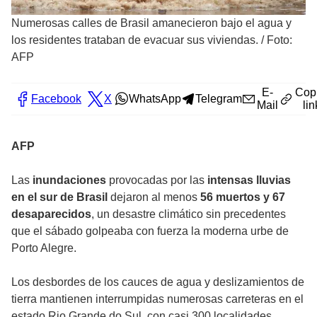
Numerosas calles de Brasil amanecieron bajo el agua y
los residentes trataban de evacuar sus viviendas.
/
Foto:
AFP
E-
Cop
Facebook
X
WhatsApp
Telegram
Mail
lin
AFP
Las
inundaciones
provocadas por las
intensas lluvias
en el sur de Brasil
dejaron al menos
56 muertos y 67
desaparecidos
, un desastre climático sin precedentes
que el sábado golpeaba con fuerza la moderna urbe de
Porto Alegre.
Los desbordes de los cauces de agua y deslizamientos de
tierra mantienen interrumpidas numerosas carreteras en el
estado Rio Grande do Sul, con casi 300 localidades