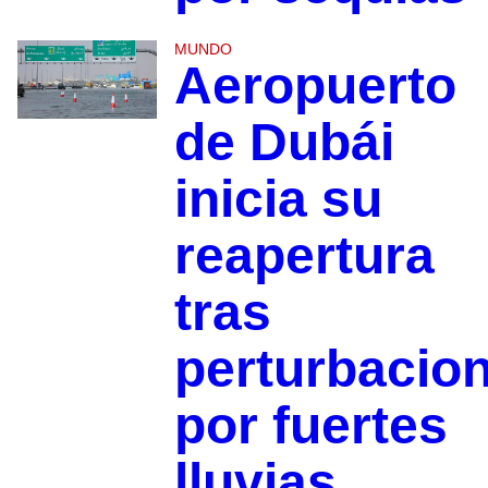
MUNDO
Aeropuerto
de Dubái
inicia su
reapertura
tras
perturbacio
por fuertes
lluvias