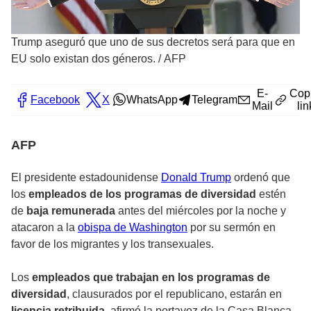
Trump aseguró que uno de sus decretos será para que en
EU solo existan dos géneros.
/
AFP
E-
Cop
Facebook
X
WhatsApp
Telegram
Mail
lin
AFP
El presidente estadounidense
Donald Trump
ordenó que
los
empleados de los programas de diversidad
estén
de
baja remunerada
antes del miércoles por la noche y
atacaron a la
obispa de Washington
por su sermón en
favor de los migrantes y los transexuales.
Los
empleados que trabajan en los programas de
diversidad
, clausurados por el republicano, estarán en
licencia retribuida
, afirmó la portavoz de la Casa Blanca,