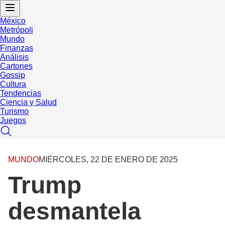
México
Metrópoli
Mundo
Finanzas
Análisis
Cartones
Gossip
Cultura
Tendencias
Ciencia y Salud
Turismo
Juegos
MUNDO
MIÉRCOLES, 22 DE ENERO DE 2025
Trump
desmantela