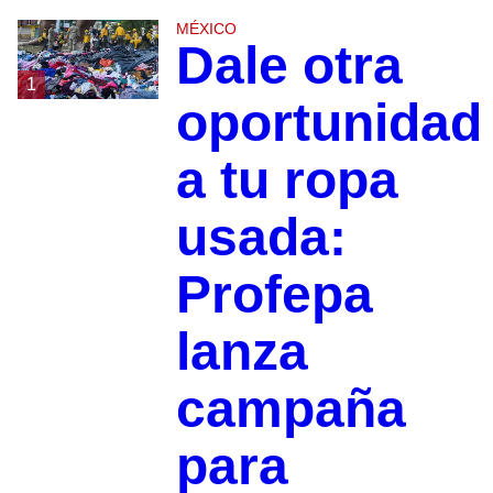
MÉXICO
Dale otra
1
oportunidad
a tu ropa
usada:
Profepa
lanza
campaña
para