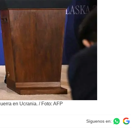
guerra en Ucrania.
/
Foto: AFP
Síguenos en: