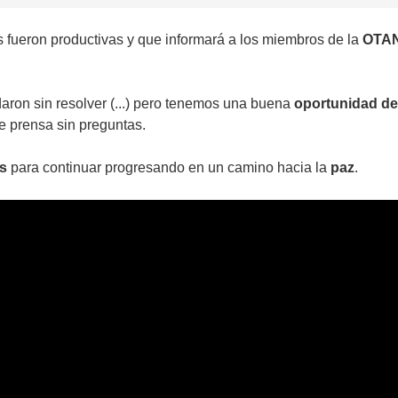
fueron productivas y que informará a los miembros de la
OTA
ron sin resolver (...) pero tenemos una buena
oportunidad de 
e prensa sin preguntas.
s
para continuar progresando en un camino hacia la
paz
.