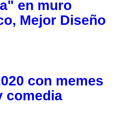
ja" en muro
co, Mejor Diseño
 2020 con memes
 y comedia