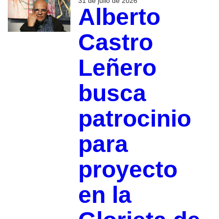
31 de julio de 2026
Alberto
Castro
Leñero
busca
patrocinio
para
proyecto
en la