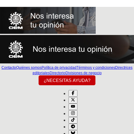
Contacto
Quiénes somos
Política de privacidad
Términos y condiciones
Directrices
editoriales
Directorio
Divisiones de negocio
¿NECESITAS AYUDA?