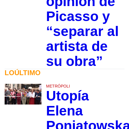
opinión de
Picasso y
“separar al
artista de
su obra”
LOÚLTIMO
METRÓPOLI
Utopía
Elena
Poniatowsk