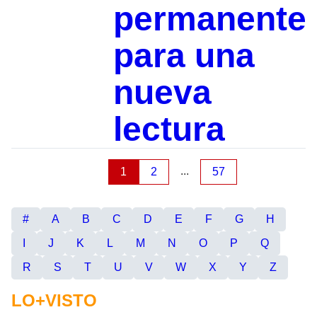
permanente
para una
nueva
lectura
...
1
2
57
#
A
B
C
D
E
F
G
H
I
J
K
L
M
N
O
P
Q
R
S
T
U
V
W
X
Y
Z
LO+VISTO