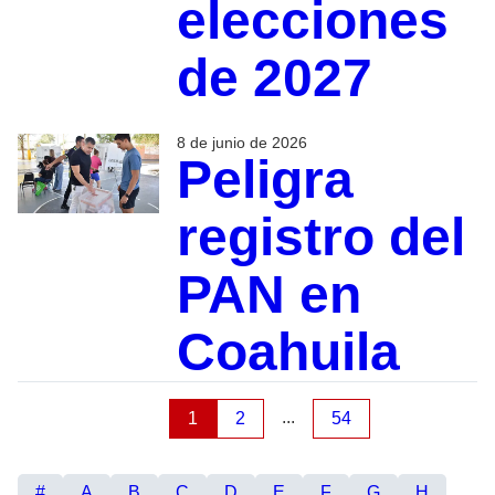
elecciones
de 2027
8 de junio de 2026
Peligra
registro del
PAN en
Coahuila
...
1
2
54
#
A
B
C
D
E
F
G
H