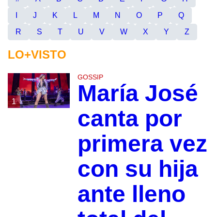
I
J
K
L
M
N
O
P
Q
R
S
T
U
V
W
X
Y
Z
LO+VISTO
GOSSIP
María José
1
canta por
primera vez
con su hija
ante lleno