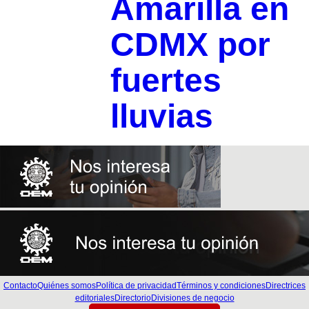
Amarilla en
CDMX por
fuertes
lluvias
Contacto
Quiénes somos
Política de privacidad
Términos y condiciones
Directrices
editoriales
Directorio
Divisiones de negocio