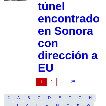
túnel
encontrado
en Sonora
con
dirección a
EU
...
1
2
25
#
A
B
C
D
E
F
G
H
I
J
K
L
M
N
O
P
Q