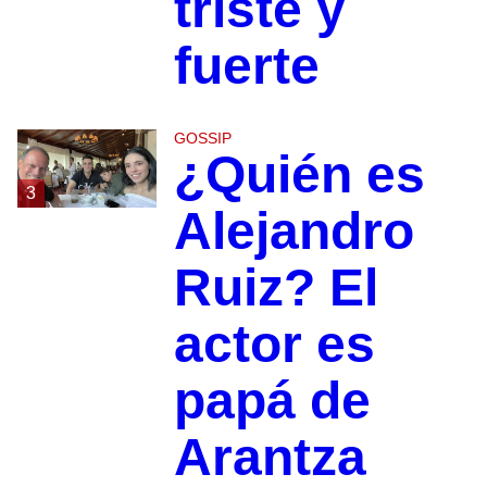
triste y
fuerte
GOSSIP
¿Quién es
3
Alejandro
Ruiz? El
actor es
papá de
Arantza