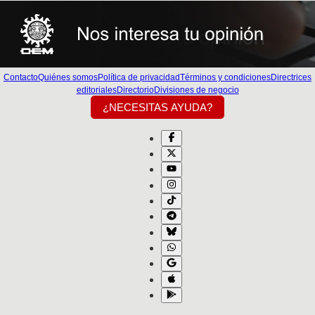
Contacto
Quiénes somos
Política de privacidad
Términos y condiciones
Directrices
editoriales
Directorio
Divisiones de negocio
¿NECESITAS AYUDA?