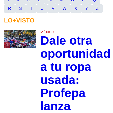
R
S
T
U
V
W
X
Y
Z
LO+VISTO
MÉXICO
Dale otra
1
oportunidad
a tu ropa
usada:
Profepa
lanza