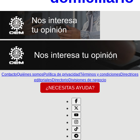
Contacto
Quiénes somos
Política de privacidad
Términos y condiciones
Directrices
editoriales
Directorio
Divisiones de negocio
¿NECESITAS AYUDA?