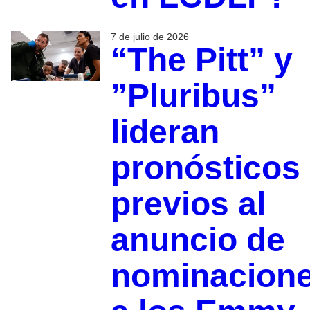
7 de julio de 2026
“The Pitt” y
”Pluribus”
lideran
pronósticos
previos al
anuncio de
nominacion