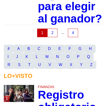
para elegir
al ganador?
...
1
2
4
#
A
B
C
D
E
F
G
H
I
J
K
L
M
N
O
P
Q
R
S
T
U
V
W
X
Y
Z
LO+VISTO
FINANZAS
Registro
1