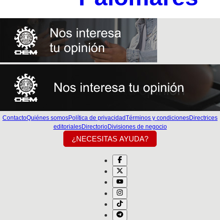
Contacto
Quiénes somos
Política de privacidad
Términos y condiciones
Directrices
editoriales
Directorio
Divisiones de negocio
¿NECESITAS AYUDA?