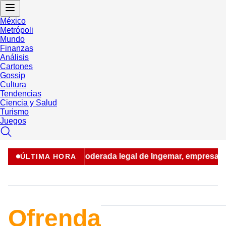
México
Metrópoli
Mundo
Finanzas
Análisis
Cartones
Gossip
Cultura
Tendencias
Ciencia y Salud
Turismo
Juegos
 a Guadalupe N apoderada legal de Ingemar, empresa vincula
ÚLTIMA HORA
Ofrenda