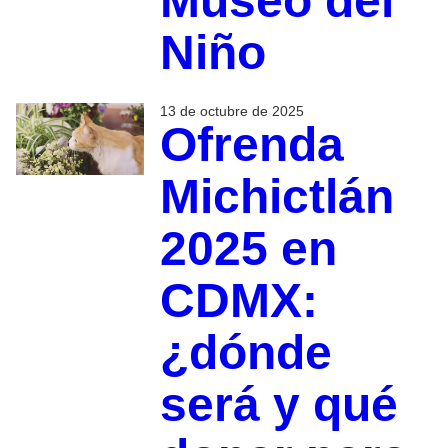
Museo del
Niño
13 de octubre de 2025
Ofrenda
Michictlán
2025 en
CDMX:
¿dónde
será y qué