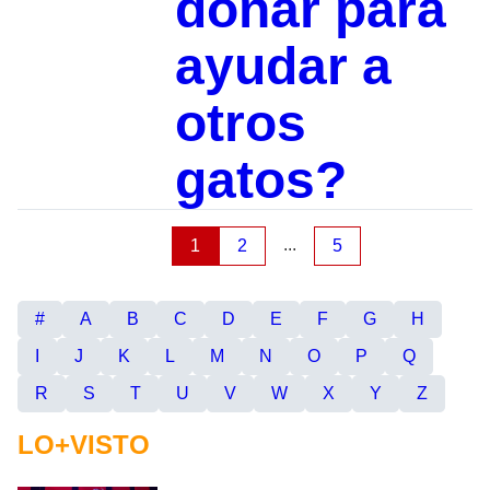
donar para
ayudar a
otros
gatos?
...
1
2
5
#
A
B
C
D
E
F
G
H
I
J
K
L
M
N
O
P
Q
R
S
T
U
V
W
X
Y
Z
LO+VISTO