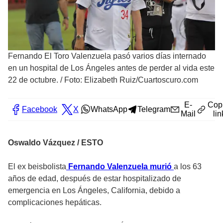
Fernando El Toro Valenzuela pasó varios días internado
en un hospital de Los Ángeles antes de perder al vida este
22 de octubre.
/
Foto: Elizabeth Ruiz/Cuartoscuro.com
E-
Cop
Facebook
X
WhatsApp
Telegram
Mail
lin
Oswaldo Vázquez / ESTO
El ex beisbolista
Fernando Valenzuela murió
a los 63
años de edad, después de estar hospitalizado de
emergencia en Los Ángeles, California, debido a
complicaciones hepáticas.