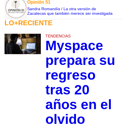
Opinión 51
Sandra Romandía / La otra versión de
Zacatecas que también merece ser investigada
LO+RECIENTE
TENDENCIAS
Myspace
prepara su
regreso
tras 20
años en el
olvido