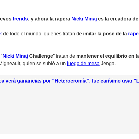
uevos
trends
; y ahora la rapera
Nicki Minaj
es la creadora de
k
de todo el mundo
, quienes tratan de
imitar la pose de la
rape
 “
Nicki Minaj
Challenge
” tratan de
mantener el equilibrio en 
Migneault, quien se subió a un
juego de mesa
Jenga.
a verá ganancias por “Heterocromía”: fue carísimo usar “