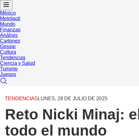
México
Metrópoli
Mundo
Finanzas
Análisis
Cartones
Gossip
Cultura
Tendencias
Ciencia y Salud
Turismo
Juegos
TENDENCIAS
LUNES, 28 DE JULIO DE 2025
Reto Nicki Minaj: e
todo el mundo