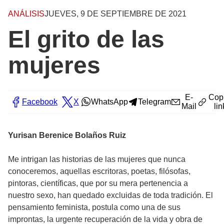
ANÁLISIS
JUEVES, 9 DE SEPTIEMBRE DE 2021
El grito de las
mujeres
E-
Cop
Facebook
X
WhatsApp
Telegram
Mail
lin
Yurisan Berenice Bolaños Ruiz
Me intrigan las historias de las mujeres que nunca
conoceremos, aquellas escritoras, poetas, filósofas,
pintoras, científicas, que por su mera pertenencia a
nuestro sexo, han quedado excluidas de toda tradición. El
pensamiento feminista, postula como una de sus
improntas, la urgente recuperación de la vida y obra de