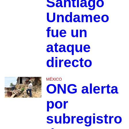
Santiago
Undameo
fue un
ataque
directo
MÉXICO
ONG alerta
por
subregistro