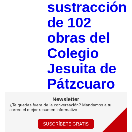
sustracción
de 102
obras del
Colegio
Jesuita de
Pátzcuaro
Newsletter
¿Te quedas fuera de la conversación? Mandamos a tu
correo el mejor resumen informativo.
SUSCRÍBETE GRATIS