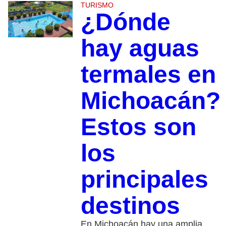
TURISMO
¿Dónde
hay aguas
termales en
Michoacán?
Estos son
los
principales
destinos
En Michoacán hay una amplia