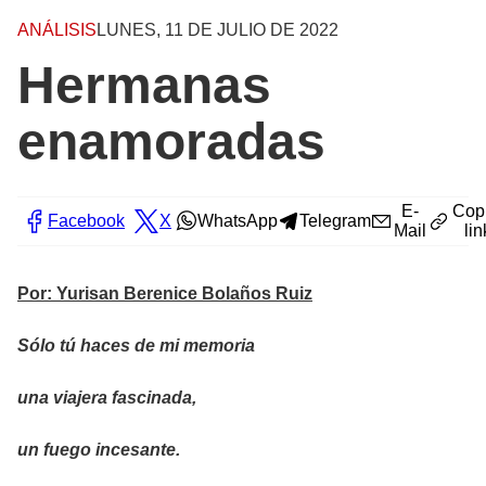
ANÁLISIS
LUNES, 11 DE JULIO DE 2022
Hermanas
enamoradas
E-
Cop
Facebook
X
WhatsApp
Telegram
Mail
lin
Por: Yurisan Berenice Bolaños Ruiz
Sólo tú haces de mi memoria
una viajera fascinada,
un fuego incesante.