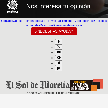
Contacto
Quiénes somos
Política de privacidad
Términos y condiciones
Directrices
editoriales
Directorio
Divisiones de negocio
¿NECESITAS AYUDA?
©
2026
Organización Editorial Mexicana