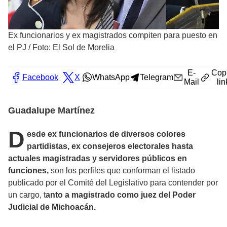
Ex funcionarios y ex magistrados compiten para puesto en
el PJ
/
Foto: El Sol de Morelia
E-
Cop
Facebook
X
WhatsApp
Telegram
Mail
lin
Guadalupe Martínez
D
esde ex funcionarios de diversos colores
partidistas, ex consejeros electorales hasta
actuales magistradas y servidores públicos en
funciones,
son los perfiles que conforman el listado
publicado por el Comité del Legislativo para contender por
un cargo, t
anto a magistrado como juez del Poder
Judicial de Michoacán.