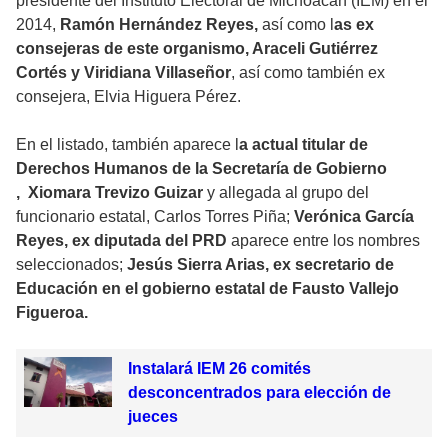
presidente del Instituto Electoral de Michoacán (IEM) en el
2014,
Ramón Hernández Reyes,
así como l
as ex
consejeras de este organismo, Araceli Gutiérrez
Cortés y Viridiana Villaseñor
, así como también ex
consejera, Elvia Higuera Pérez.
En el listado, también aparece l
a actual titular de
Derechos Humanos de la Secretaría de Gobierno
, Xiomara Trevizo Guizar
y allegada al grupo del
funcionario estatal, Carlos Torres Piña;
Verónica García
Reyes, ex diputada del PRD
aparece entre los nombres
seleccionados;
Jesús Sierra Arias, ex secretario de
Educación en el gobierno estatal de Fausto Vallejo
Figueroa.
Instalará IEM 26 comités
desconcentrados para elección de
jueces