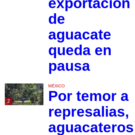
exportación
de
aguacate
queda en
pausa
MÉXICO
Por temor a
2
represalias,
aguacateros