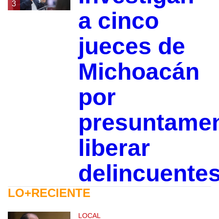
3
a cinco
jueces de
Michoacán
por
presuntame
liberar
delincuente
LO+RECIENTE
LOCAL