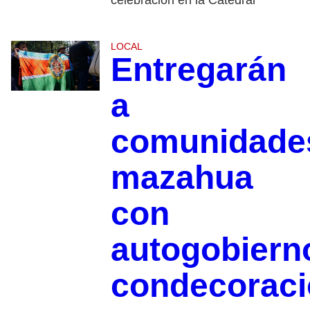
celebración en la Catedral
LOCAL
Entregarán
a
comunidade
mazahua
con
autogobiern
condecorac