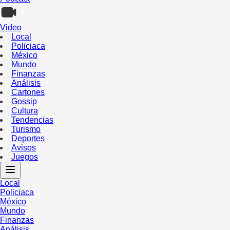
Video
Local
Policiaca
México
Mundo
Finanzas
Análisis
Cartones
Gossip
Cultura
Tendencias
Turismo
Deportes
Avisos
Juegos
Local
Policiaca
México
Mundo
Finanzas
Análisis