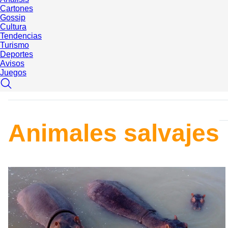
Cartones
Gossip
Cultura
Tendencias
Turismo
Deportes
Avisos
Juegos
Animales salvajes