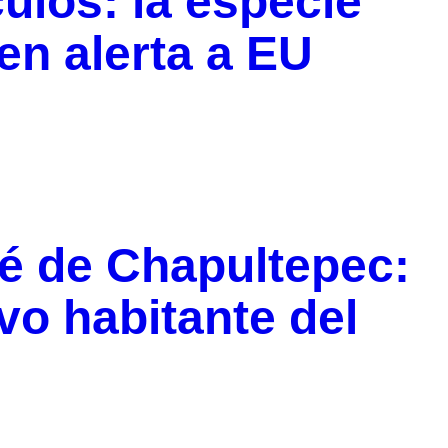
ulos: la especie
 en alerta a EU
ebé de Chapultepec:
evo habitante del