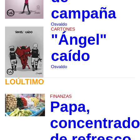
campaña
Osvaldo
CARTONES
"Ángel"
caído
Osvaldo
LOÚLTIMO
FINANZAS
Papa,
concentrad
de refresco