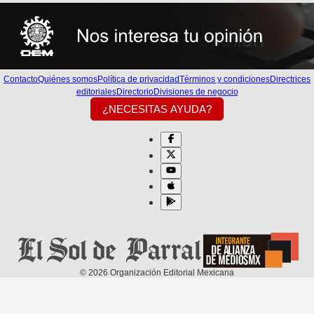
Contacto
Quiénes somos
Política de privacidad
Términos y condiciones
Directrices
editoriales
Directorio
Divisiones de negocio
¿NECESITAS AYUDA?
©
2026
Organización Editorial Mexicana