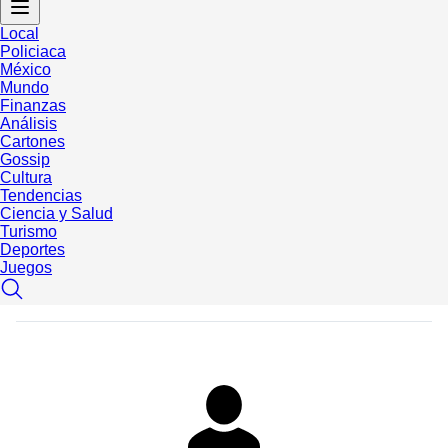
Local
Policiaca
México
Mundo
Finanzas
Análisis
Cartones
Gossip
Cultura
Tendencias
Ciencia y Salud
Turismo
Deportes
Juegos