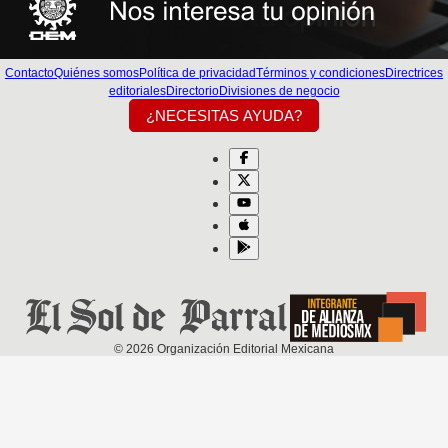
Contacto
Quiénes somos
Política de privacidad
Términos y condiciones
Directrices
editoriales
Directorio
Divisiones de negocio
¿NECESITAS AYUDA?
©
2026
Organización Editorial Mexicana