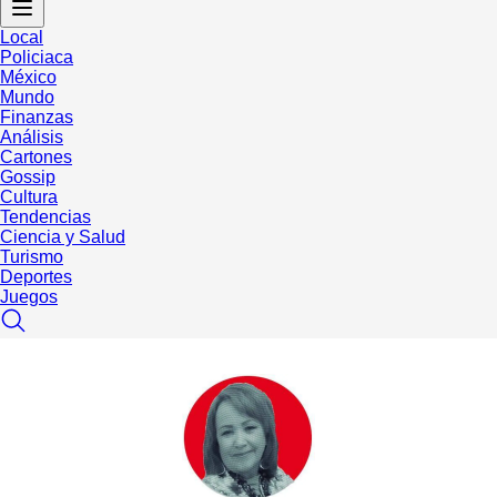
Local
Policiaca
México
Mundo
Finanzas
Análisis
Cartones
Gossip
Cultura
Tendencias
Ciencia y Salud
Turismo
Deportes
Juegos