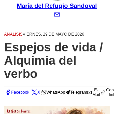
María del Refugio Sandoval
ANÁLISIS
VIERNES, 29 DE MAYO DE 2026
Espejos de vida /
Alquimia del
verbo
E-
Cop
Facebook
X
WhatsApp
Telegram
Mail
lin