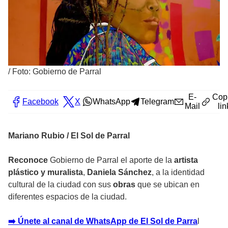
/
Foto: Gobierno de Parral
E-
Cop
Facebook
X
WhatsApp
Telegram
Mail
lin
Mariano Rubio / El Sol de Parral
Reconoce
Gobierno de Parral el aporte de la
artista
plástico y muralista
,
Daniela Sánchez
, a la identidad
cultural de la ciudad con sus
obras
que se ubican en
diferentes espacios de la ciudad.
➡️ Únete al canal de WhatsApp de El Sol de Parra
l