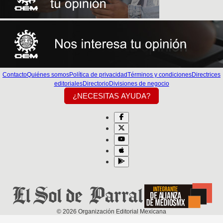
Contacto
Quiénes somos
Política de privacidad
Términos y condiciones
Directrices
editoriales
Directorio
Divisiones de negocio
¿NECESITAS AYUDA?
©
2026
Organización Editorial Mexicana