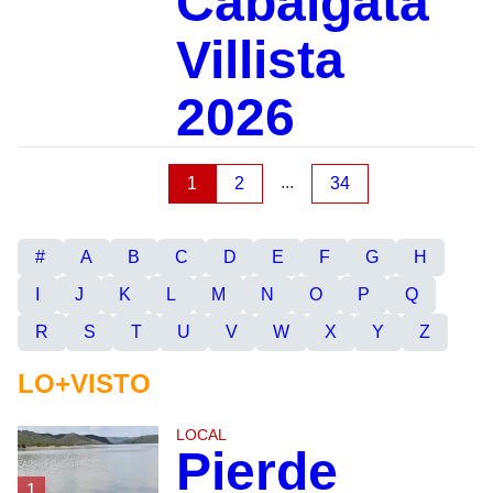
Cabalgata
Villista
2026
...
1
2
34
#
A
B
C
D
E
F
G
H
I
J
K
L
M
N
O
P
Q
R
S
T
U
V
W
X
Y
Z
LO+VISTO
LOCAL
Pierde
1