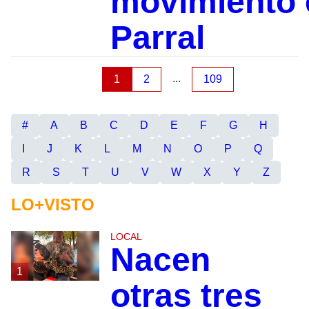
movimiento 
Parral
...
1
2
109
#
A
B
C
D
E
F
G
H
I
J
K
L
M
N
O
P
Q
R
S
T
U
V
W
X
Y
Z
LO+VISTO
LOCAL
Nacen
1
otras tres