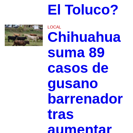
El Toluco?
LOCAL
Chihuahua
suma 89
casos de
gusano
barrenador
tras
aumentar