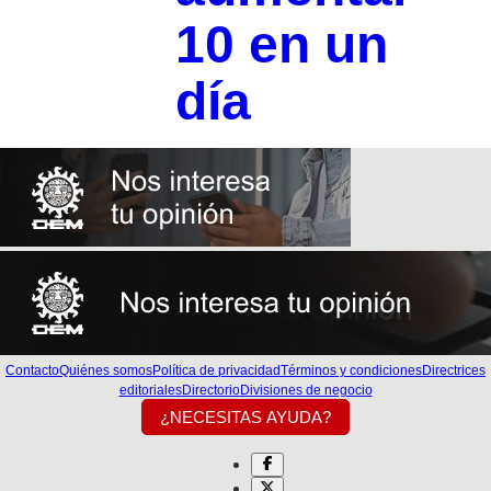
10 en un
día
Contacto
Quiénes somos
Política de privacidad
Términos y condiciones
Directrices
editoriales
Directorio
Divisiones de negocio
¿NECESITAS AYUDA?