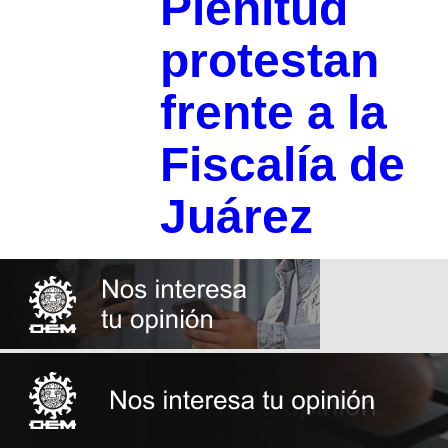
Plenitud
protestan
frente a la
Fiscalía de
Juárez