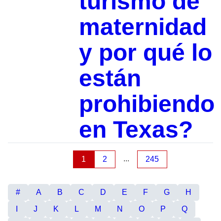
turismo de
maternidad
y por qué lo
están
prohibiendo
en Texas?
...
1
2
245
#
A
B
C
D
E
F
G
H
I
J
K
L
M
N
O
P
Q