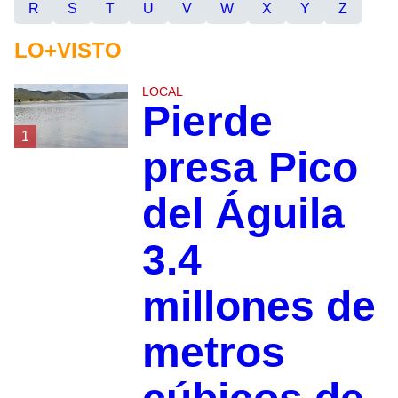
R
S
T
U
V
W
X
Y
Z
LO+VISTO
LOCAL
Pierde
1
presa Pico
del Águila
3.4
millones de
metros