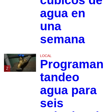
cúbicos de
agua en
una
semana
LOCAL
Programan
2
tandeo
agua para
seis