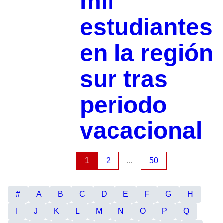
mil
estudiantes
en la región
sur tras
periodo
vacacional
...
1
2
50
#
A
B
C
D
E
F
G
H
I
J
K
L
M
N
O
P
Q