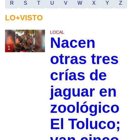
R
S
T
U
V
W
X
Y
Z
LO+VISTO
LOCAL
Nacen
1
otras tres
crías de
jaguar en
zoológico
El Toluco;