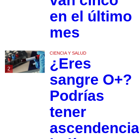
van cinco
en el último
mes
CIENCIA Y SALUD
¿Eres
2
sangre O+?
Podrías
tener
ascendenci