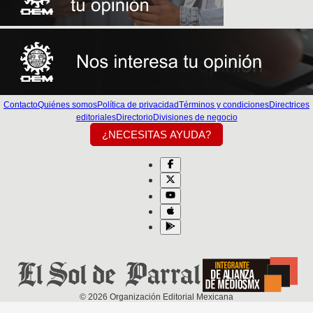
Contacto
Quiénes somos
Política de privacidad
Términos y condiciones
Directrices
editoriales
Directorio
Divisiones de negocio
¿NECESITAS AYUDA?
©
2026
Organización Editorial Mexicana