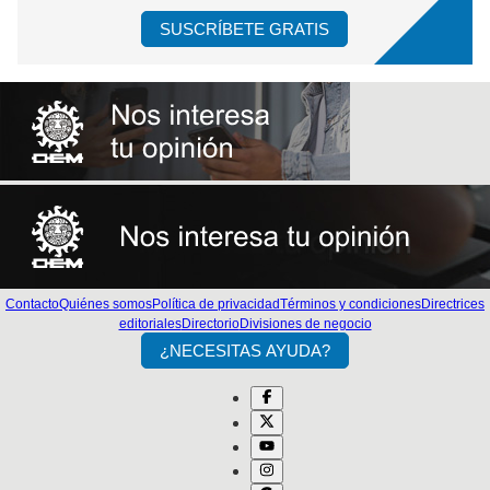
SUSCRÍBETE GRATIS
Contacto
Quiénes somos
Política de privacidad
Términos y condiciones
Directrices
editoriales
Directorio
Divisiones de negocio
¿NECESITAS AYUDA?