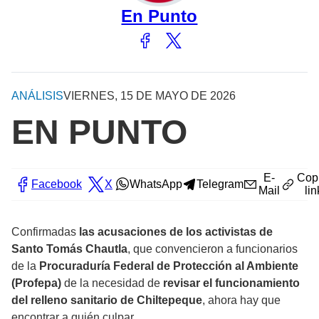
En Punto
ANÁLISIS
VIERNES, 15 DE MAYO DE 2026
EN PUNTO
E-
Cop
Facebook
X
WhatsApp
Telegram
Mail
lin
Confirmadas
las acusaciones de los activistas de
Santo Tomás Chautla
, que convencieron a funcionarios
de la
Procuraduría Federal de Protección al Ambiente
(Profepa)
de la necesidad de
revisar el funcionamiento
del relleno sanitario de Chiltepeque
, ahora hay que
encontrar a quién culpar.