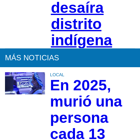
desaíra
distrito
indígena
MÁS NOTICIAS
LOCAL
En 2025,
murió una
persona
cada 13