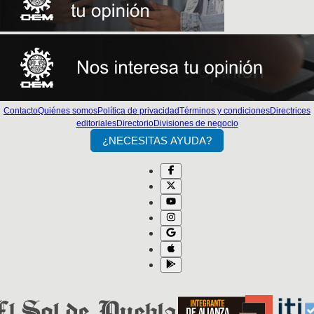
Contacto
Quiénes somos
Política de privacidad
Términos y condiciones
Directrices
editoriales
Directorio
Divisiones de negocio
¿NECESITAS AYUDA?