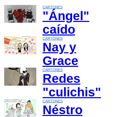
CARTONES
"Ángel"
caído
CARTONES
Nay y
Grace
CARTONES
Redes
"culichis"
CARTONES
Néstro