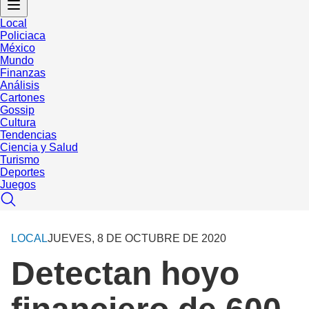
Local
Policiaca
México
Mundo
Finanzas
Análisis
Cartones
Gossip
Cultura
Tendencias
Ciencia y Salud
Turismo
Deportes
Juegos
LOCAL
JUEVES, 8 DE OCTUBRE DE 2020
Detectan hoyo