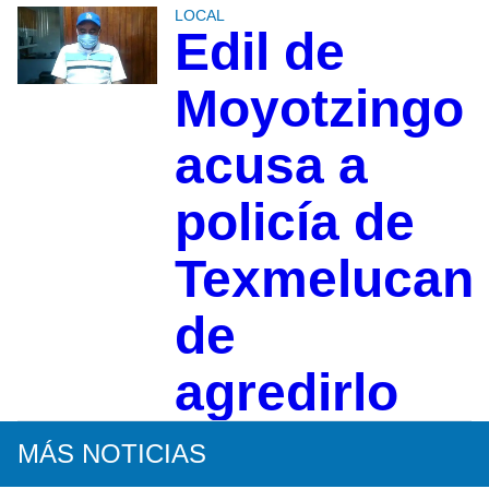
LOCAL
Edil de
Moyotzingo
acusa a
policía de
Texmelucan
de
agredirlo
MÁS NOTICIAS