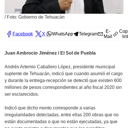
/
Foto: Gobierno de Tehuacán
E-
Cop
Facebook
X
WhatsApp
Telegram
Mail
lin
Juan Ambrocio Jiménez / El Sol de Puebla
Andrés Artemio Caballero López, presidente municipal
suplente de Tehuacán, indicó que cuando asumió el cargo
y durante la entrega-recepción se detectó que existen 600
millones de pesos correspondientes al año fiscal 2020 sin
ser esclarecidos.
Indicó que dicho monto corresponde a varias
irregularidades detectadas, entre ellas 200 obras que no
están documentadas o que no están ejecutadas, ya que