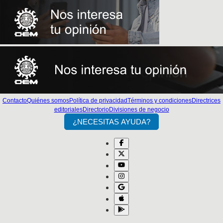
Contacto
Quiénes somos
Política de privacidad
Términos y condiciones
Directrices
editoriales
Directorio
Divisiones de negocio
¿NECESITAS AYUDA?