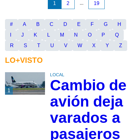
...
1
2
19
#
A
B
C
D
E
F
G
H
I
J
K
L
M
N
O
P
Q
R
S
T
U
V
W
X
Y
Z
LO+VISTO
LOCAL
Cambio de
1
avión deja
varados a
pasajeros