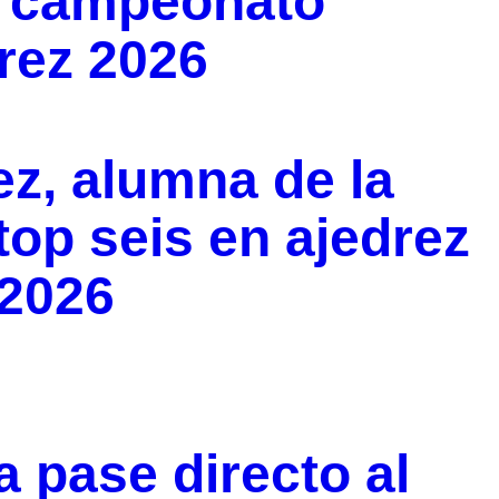
en campeonato
drez 2026
z, alumna de la
op seis en ajedrez
2026
 pase directo al