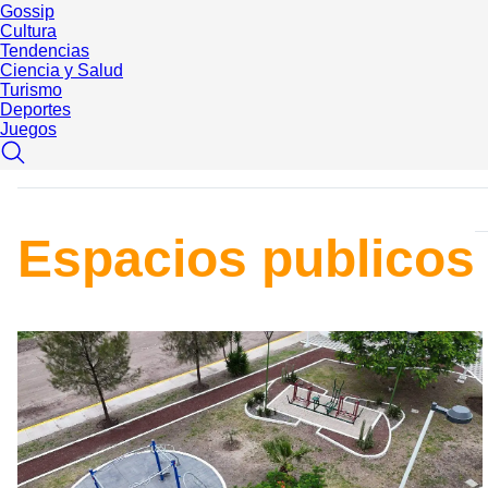
Gossip
Cultura
Tendencias
Ciencia y Salud
Turismo
Deportes
Juegos
Espacios publicos