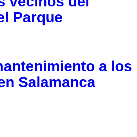
s vecinos del
el Parque
antenimiento a los
 en Salamanca