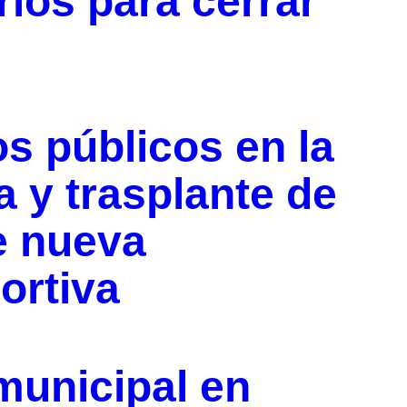
ios para cerrar
s públicos en la
a y trasplante de
e nueva
ortiva
municipal en