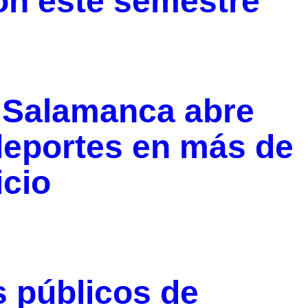
ón este semestre
l, Salamanca abre
deportes en más de
icio
s públicos de