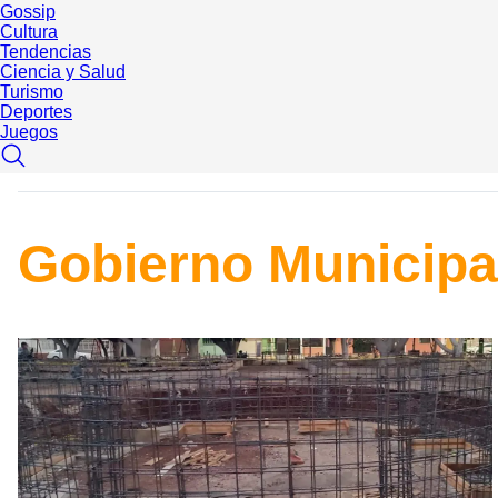
Gossip
Cultura
Tendencias
Ciencia y Salud
Turismo
Deportes
Juegos
Gobierno Municipa