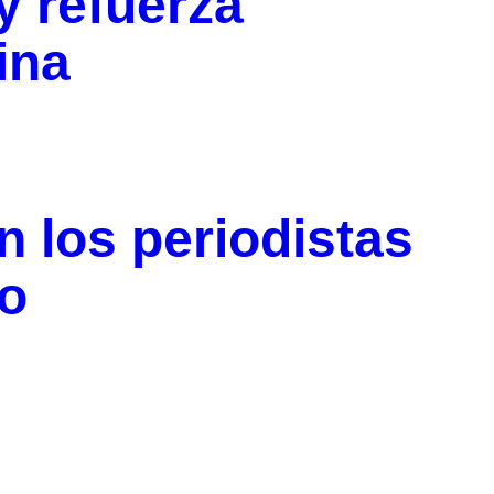
 refuerza
ina
n los periodistas
go