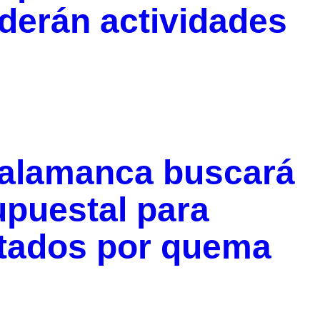
erán actividades
Salamanca buscará
upuestal para
ctados por quema