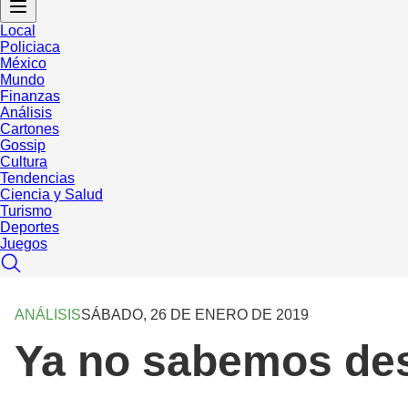
Local
Policiaca
México
Mundo
Finanzas
Análisis
Cartones
Gossip
Cultura
Tendencias
Ciencia y Salud
Turismo
Deportes
Juegos
ANÁLISIS
SÁBADO, 26 DE ENERO DE 2019
Ya no sabemos de