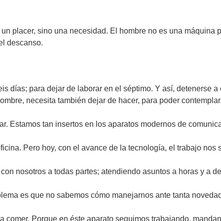
un placer, sino una necesidad. El hombre no es una máquina p
 el descanso.
is días; para dejar de laborar en el séptimo. Y así, detenerse a
 hombre, necesita también dejar de hacer, para poder contemplar
ansar. Estamos tan insertos en los aparatos modernos de comun
ficina. Pero hoy, con el avance de la tecnología, el trabajo no
a con nosotros a todas partes; atendiendo asuntos a horas y a d
 problema es que no sabemos cómo manejarnos ante tanta novedad
i para comer. Porque en éste aparato seguimos trabajando, manda